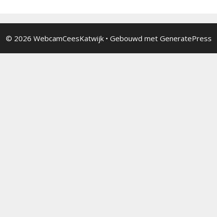
© 2026 WebcamCeesKatwijk
• Gebouwd met
GeneratePress