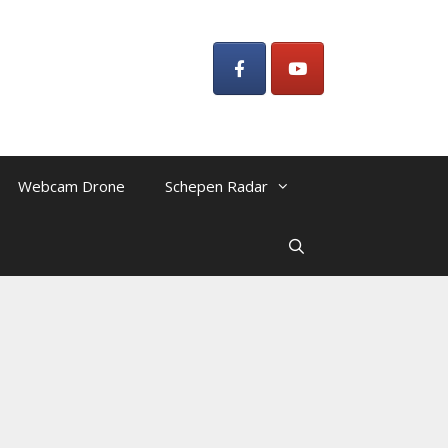
Webcam Drone
Schepen Radar